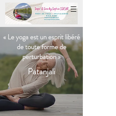
Inspir & Yoga by Sophie
COEUR
« Le yoga est un esprit libéré
de toute forme de
perturbation »
Patanjali